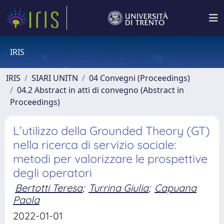
IRIS
IRIS
SIARI UNITN
04 Convegni (Proceedings)
04.2 Abstract in atti di convegno (Abstract in
Proceedings)
L’utilizzo della Grounded Theory (GT)
nella ricerca di servizio sociale:
metodi per valorizzare le prospettive
degli operatori
Bertotti Teresa
;
Turrina Giulia
;
Capuana
Paola
2022-01-01