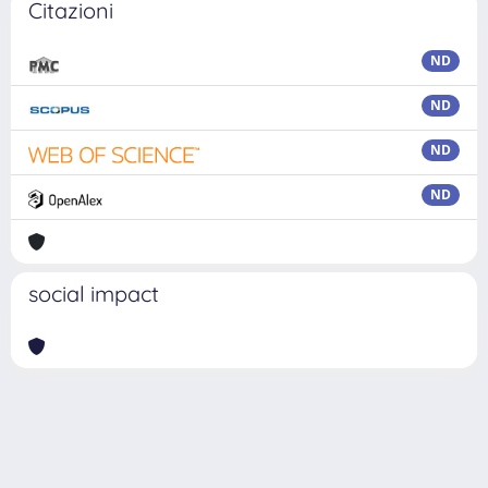
Citazioni
ND
ND
ND
ND
social impact
Powered by
IRIS
-
about IRIS
-