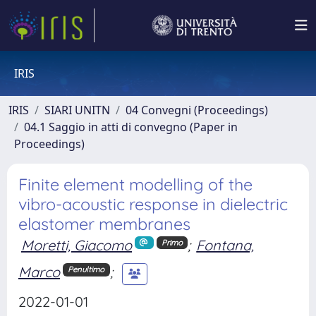
IRIS
IRIS
SIARI UNITN
04 Convegni (Proceedings)
04.1 Saggio in atti di convegno (Paper in
Proceedings)
Finite element modelling of the
vibro-acoustic response in dielectric
elastomer membranes
Moretti, Giacomo
;
Fontana,
Primo
Marco
;
Penultimo
2022-01-01