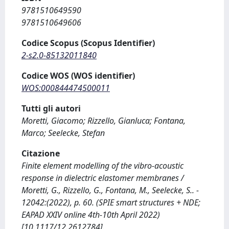
9781510649590
9781510649606
Codice Scopus (Scopus Identifier)
2-s2.0-85132011840
Codice WOS (WOS identifier)
WOS:000844474500011
Tutti gli autori
Moretti, Giacomo; Rizzello, Gianluca; Fontana,
Marco; Seelecke, Stefan
Citazione
Finite element modelling of the vibro-acoustic
response in dielectric elastomer membranes /
Moretti, G., Rizzello, G., Fontana, M., Seelecke, S.. -
12042:(2022), p. 60. (SPIE smart structures + NDE;
EAPAD XXIV online 4th-10th April 2022)
[10.1117/12.2612784].