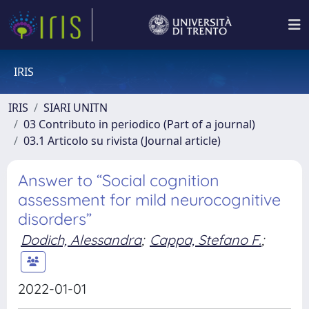
IRIS
IRIS
SIARI UNITN
03 Contributo in periodico (Part of a journal)
03.1 Articolo su rivista (Journal article)
Answer to “Social cognition
assessment for mild neurocognitive
disorders”
Dodich, Alessandra
;
Cappa, Stefano F.
;
2022-01-01