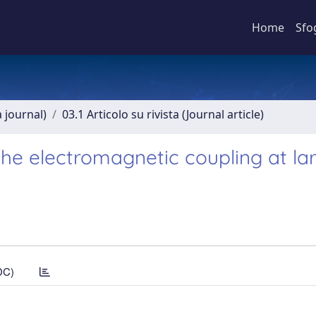
Home
Sfo
a journal)
03.1 Articolo su rivista (Journal article)
he electromagnetic coupling at la
DC)