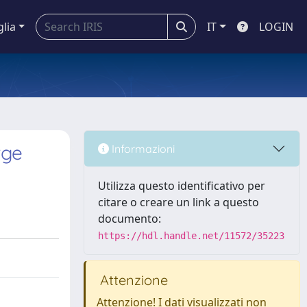
glia
IT
LOGIN
rge
Informazioni
Utilizza questo identificativo per
citare o creare un link a questo
documento:
https://hdl.handle.net/11572/35223
Attenzione
Attenzione! I dati visualizzati non