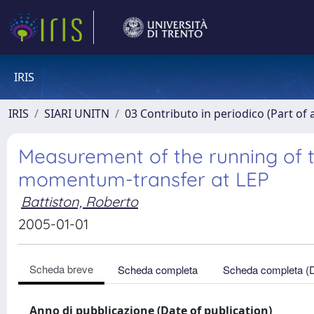
IRIS
IRIS
SIARI UNITN
03 Contributo in periodico (Part of 
Measurement of the running of t
momentum-transfer at LEP
Battiston, Roberto
2005-01-01
Scheda breve
Scheda completa
Scheda completa (
Anno di pubblicazione (Date of publication)