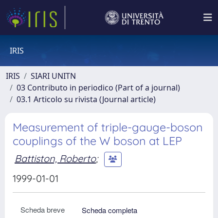
IRIS
IRIS
SIARI UNITN
03 Contributo in periodico (Part of a journal)
03.1 Articolo su rivista (Journal article)
Measurement of triple-gauge-boson
couplings of the W boson at LEP
Battiston, Roberto
;
1999-01-01
Scheda breve
Scheda completa