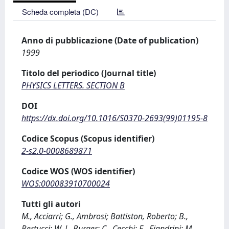
Scheda completa (DC)
Anno di pubblicazione (Date of publication)
1999
Titolo del periodico (Journal title)
PHYSICS LETTERS. SECTION B
DOI
https://dx.doi.org/10.1016/S0370-2693(99)01195-8
Codice Scopus (Scopus identifier)
2-s2.0-0008689871
Codice WOS (WOS identifier)
WOS:000083910700024
Tutti gli autori
M., Acciarri; G., Ambrosi; Battiston, Roberto; B.,
Bertucci; W. J., Burger; C., Cecchi; E., Fiandrini; M.,