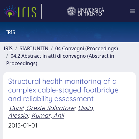
IRIS
IRIS
SIARI UNITN
04 Convegni (Proceedings)
04.2 Abstract in atti di convegno (Abstract in
Proceedings)
Structural health monitoring of a
complex cable-stayed footbridge
and reliability assessment
Bursi, Oreste Salvatore
;
Ussia,
Alessia
;
Kumar, Anil
2013-01-01