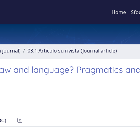
Home
Sfo
a journal)
03.1 Articolo su rivista (Journal article)
law and language? Pragmatics an
DC)