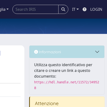
glia
IT
LOGIN
d
Informazioni
Utilizza questo identificativo per
citare o creare un link a questo
documento:
https://hdl.handle.net/11572/34952
8
Attenzione