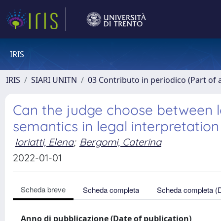
IRIS
IRIS
SIARI UNITN
03 Contributo in periodico (Part of 
Can the judge choose between 
semantics in legal interpretation
Ioriatti, Elena
;
Bergomi, Caterina
2022-01-01
Scheda breve
Scheda completa
Scheda completa (
Anno di pubblicazione (Date of publication)