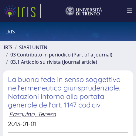
IRIS
IRIS
SIARI UNITN
03 Contributo in periodico (Part of a journal)
03.1 Articolo su rivista (Journal article)
La buona fede in senso soggettivo
nell'ermeneutica giurisprudenziale.
Notazioni intorno alla portata
generale dell'art. 1147 cod.civ.
Pasquino, Teresa
2013-01-01