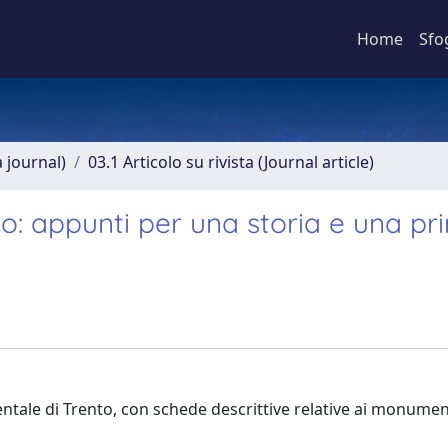
Home
Sfo
a journal)
03.1 Articolo su rivista (Journal article)
o: appunti per una storia e una pr
tale di Trento, con schede descrittive relative ai monumen