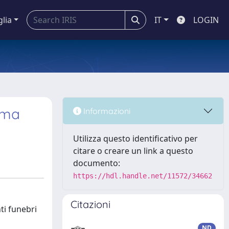
glia
IT
LOGIN
ima
Informazioni
Utilizza questo identificativo per
citare o creare un link a questo
documento:
https://hdl.handle.net/11572/34662
Citazioni
ti funebri
ND