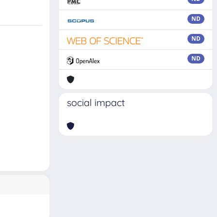
ND
ND
ND
social impact