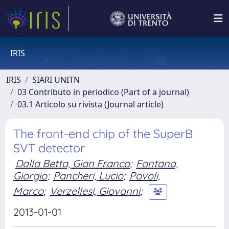
IRIS
IRIS
SIARI UNITN
03 Contributo in periodico (Part of a journal)
03.1 Articolo su rivista (Journal article)
The front-end chip of the SuperB
SVT detector
Dalla Betta, Gian Franco
;
Fontana,
Giorgio
;
Pancheri, Lucio
;
Povoli,
Marco
;
Verzellesi, Giovanni
;
2013-01-01