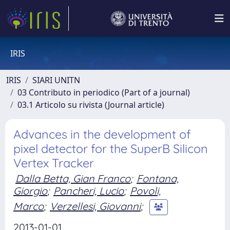
IRIS
IRIS
SIARI UNITN
03 Contributo in periodico (Part of a journal)
03.1 Articolo su rivista (Journal article)
Advances in the development of
pixel detector for the SuperB Silicon
Vertex Tracker
Dalla Betta, Gian Franco
;
Fontana,
Giorgio
;
Pancheri, Lucio
;
Povoli,
Marco
;
Verzellesi, Giovanni
;
2013-01-01