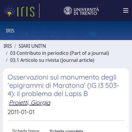
IRIS
IRIS
SIARI UNITN
03 Contributo in periodico (Part of a journal)
03.1 Articolo su rivista (Journal article)
Osservazioni sul monumento degli
‘epigrammi di Maratona’ (IG I3 503-
4): il problema del Lapis B
Proietti, Giorgia
2011-01-01
Scheda breve
Scheda completa