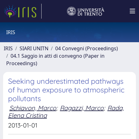
IRIS
IRIS
SIARI UNITN
04 Convegni (Proceedings)
04.1 Saggio in atti di convegno (Paper in
Proceedings)
Seeking underestimated pathways
of human exposure to atmospheric
pollutants
Schiavon, Marco
;
Ragazzi, Marco
;
Rada,
Elena Cristina
2013-01-01