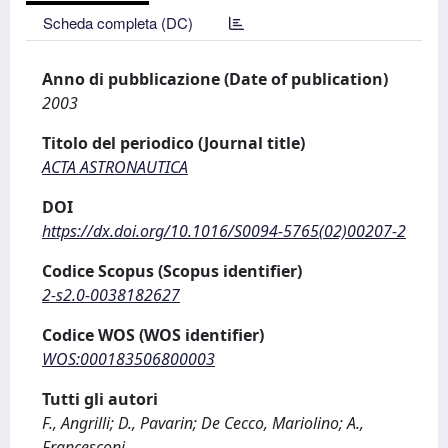
Scheda completa (DC)
Anno di pubblicazione (Date of publication)
2003
Titolo del periodico (Journal title)
ACTA ASTRONAUTICA
DOI
https://dx.doi.org/10.1016/S0094-5765(02)00207-2
Codice Scopus (Scopus identifier)
2-s2.0-0038182627
Codice WOS (WOS identifier)
WOS:000183506800003
Tutti gli autori
F., Angrilli; D., Pavarin; De Cecco, Mariolino; A.,
Francesconi