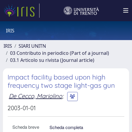
IRIS
IRIS
SIARI UNITN
03 Contributo in periodico (Part of a journal)
03.1 Articolo su rivista (Journal article)
Impact facility based upon high
frequency two stage light-gas gun
De Cecco, Mariolino
;
2003-01-01
Scheda breve
Scheda completa