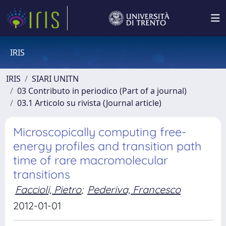
IRIS
IRIS
SIARI UNITN
03 Contributo in periodico (Part of a journal)
03.1 Articolo su rivista (Journal article)
Microscopically computing free-
energy profiles and transition path
time of rare macromolecular
transitions
Faccioli, Pietro
;
Pederiva, Francesco
2012-01-01