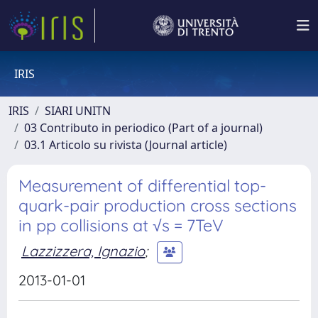
IRIS
IRIS
SIARI UNITN
03 Contributo in periodico (Part of a journal)
03.1 Articolo su rivista (Journal article)
Measurement of differential top-
quark-pair production cross sections
in pp collisions at √s = 7TeV
Lazzizzera, Ignazio
;
2013-01-01