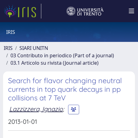
IRIS
IRIS
SIARI UNITN
03 Contributo in periodico (Part of a journal)
03.1 Articolo su rivista (Journal article)
Search for flavor changing neutral
currents in top quark decays in pp
collisions at 7 TeV
Lazzizzera, Ignazio
;
2013-01-01