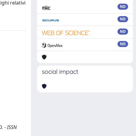
ghi relativi
ND
ND
ND
ND
social impact
O. - ISSN