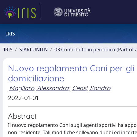
IRIS
IRIS
SIARI UNITN
03 Contributo in periodico (Part of 
Nuovo regolamento Coni per gli ag
domiciliazione
Magliaro, Alessandra
;
Censi, Sandro
2022-01-01
Abstract
Il nuovo regolamento Coni sugli agenti sportivi ha appor
non residente. Tali modifiche sollevano dubbi ed incerte