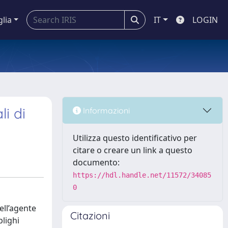
glia
IT
LOGIN
i di
Informazioni
Utilizza questo identificativo per
citare o creare un link a questo
documento:
https://hdl.handle.net/11572/34085
0
ell’agente
Citazioni
blighi