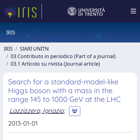
IRIS
IRIS
SIARI UNITN
03 Contributo in periodico (Part of a journal)
03.1 Articolo su rivista (Journal article)
Search for a standard-model-like
Higgs boson with a mass in the
range 145 to 1000 GeV at the LHC
Lazzizzera, Ignazio
;
2013-01-01