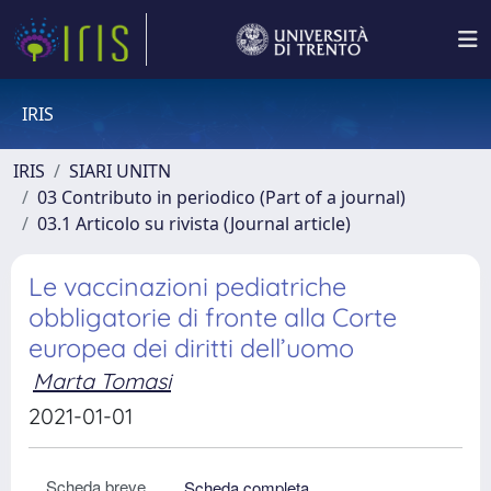
IRIS
IRIS
SIARI UNITN
03 Contributo in periodico (Part of a journal)
03.1 Articolo su rivista (Journal article)
Le vaccinazioni pediatriche
obbligatorie di fronte alla Corte
europea dei diritti dell’uomo
Marta Tomasi
2021-01-01
Scheda breve
Scheda completa