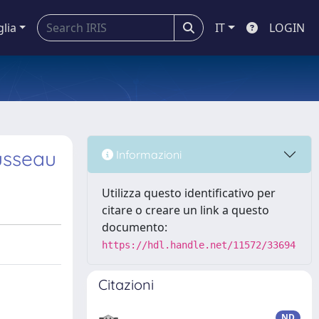
glia
IT
LOGIN
usseau
Informazioni
Utilizza questo identificativo per
citare o creare un link a questo
documento:
https://hdl.handle.net/11572/33694
Citazioni
ND