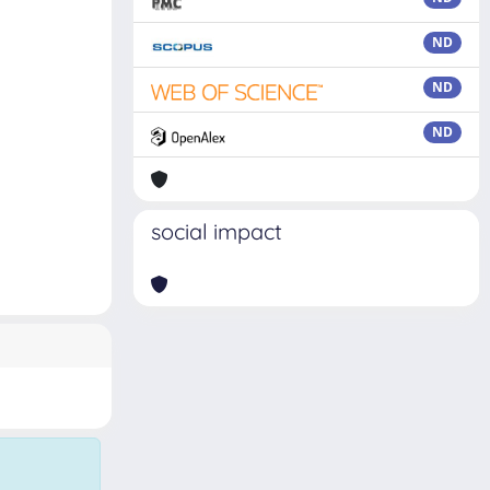
ND
ND
ND
social impact