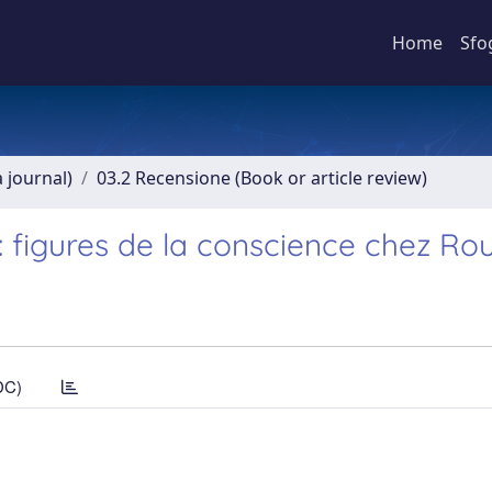
Home
Sfo
a journal)
03.2 Recensione (Book or article review)
figures de la conscience chez Ro
DC)