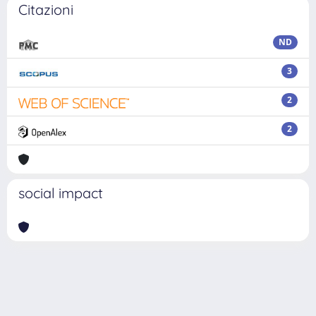
Citazioni
ND
3
2
2
social impact
Powered by
IRIS
-
about IRIS
-