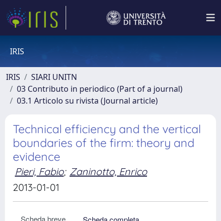
IRIS
IRIS
SIARI UNITN
03 Contributo in periodico (Part of a journal)
03.1 Articolo su rivista (Journal article)
Technical efficiency and the vertical
boundaries of the firm: theory and
evidence
Pieri, Fabio
;
Zaninotto, Enrico
2013-01-01
Scheda breve
Scheda completa