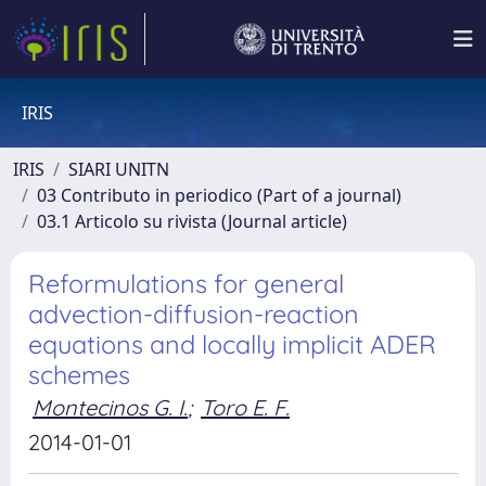
IRIS
IRIS
SIARI UNITN
03 Contributo in periodico (Part of a journal)
03.1 Articolo su rivista (Journal article)
Reformulations for general
advection-diffusion-reaction
equations and locally implicit ADER
schemes
Montecinos G. I.
;
Toro E. F.
2014-01-01