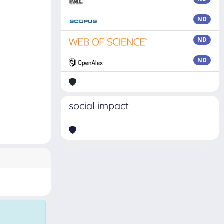
ND
ND
ND
social impact