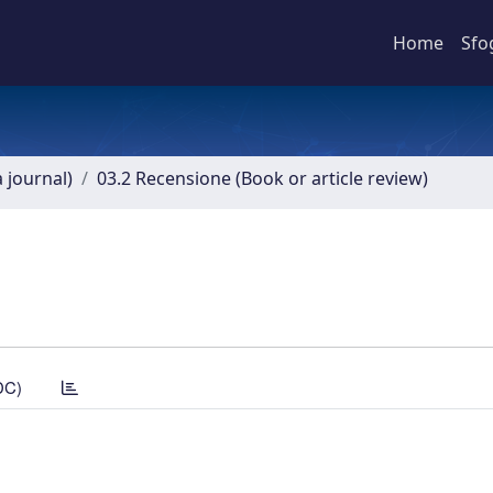
Home
Sfo
a journal)
03.2 Recensione (Book or article review)
DC)