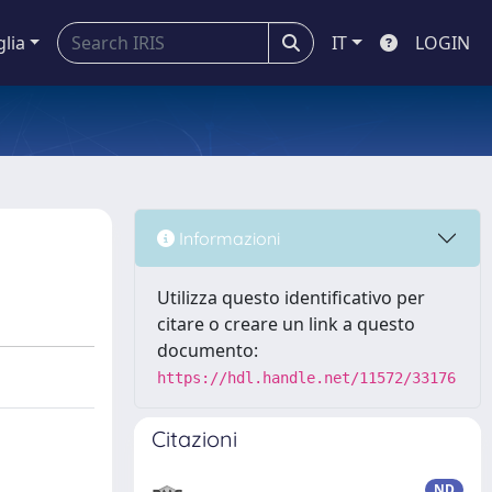
glia
IT
LOGIN
Informazioni
Utilizza questo identificativo per
citare o creare un link a questo
documento:
https://hdl.handle.net/11572/33176
Citazioni
ND