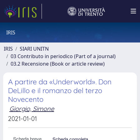
IRIS
IRIS
SIARI UNITN
03 Contributo in periodico (Part of a journal)
03.2 Recensione (Book or article review)
A partire da «Underworld». Don
DeLillo e il romanzo del terzo
Novecento
Giorgio, Simone
2021-01-01
Scheda breve
Scheda completa