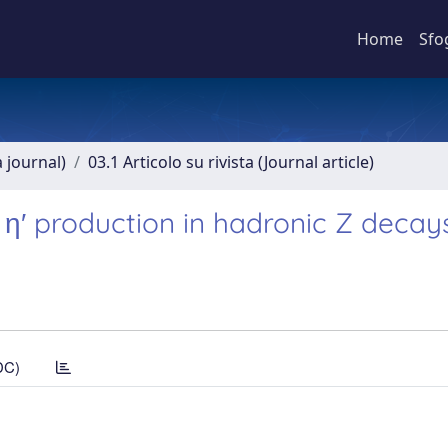
Home
Sfo
a journal)
03.1 Articolo su rivista (Journal article)
η′ production in hadronic Z decay
DC)