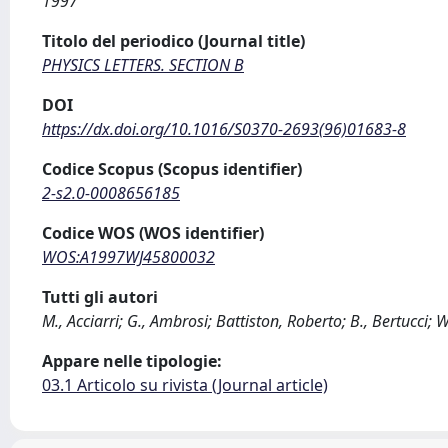
1997
Titolo del periodico (Journal title)
PHYSICS LETTERS. SECTION B
DOI
https://dx.doi.org/10.1016/S0370-2693(96)01683-8
Codice Scopus (Scopus identifier)
2-s2.0-0008656185
Codice WOS (WOS identifier)
WOS:A1997WJ45800032
Tutti gli autori
M., Acciarri; G., Ambrosi; Battiston, Roberto; B., Bertucci; W.
Appare nelle tipologie:
03.1 Articolo su rivista (Journal article)