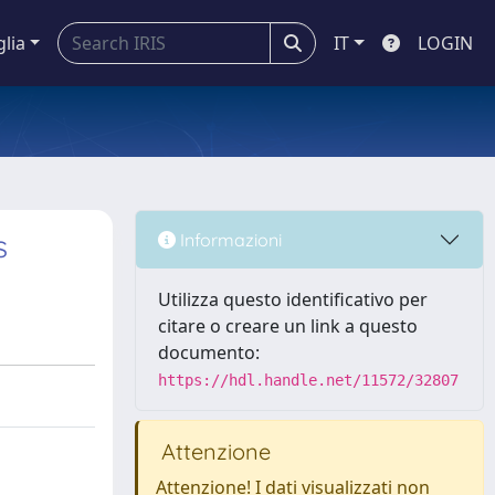
glia
IT
LOGIN
s
Informazioni
Utilizza questo identificativo per
citare o creare un link a questo
documento:
https://hdl.handle.net/11572/32807
Attenzione
Attenzione! I dati visualizzati non