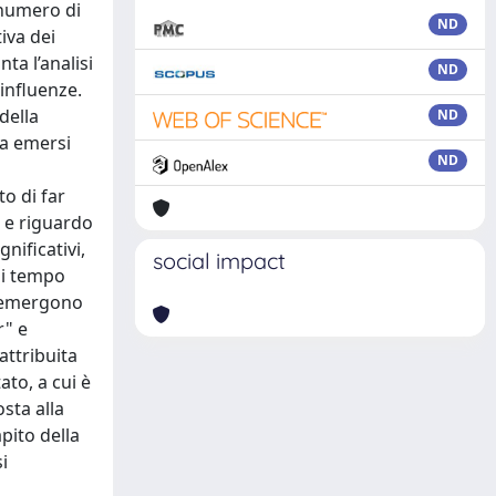
 numero di
ND
iva dei
nta l’analisi
ND
 influenze.
della
ND
ca emersi
ND
to di far
, e riguardo
nificativi,
social impact
 di tempo
si emergono
r" e
attribuita
ato, a cui è
sta alla
apito della
i