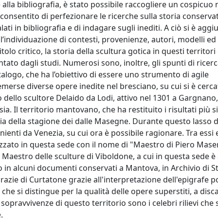
e alla bibliografia, è stato possibile raccogliere un cospicuo
onsentito di perfezionare le ricerche sulla storia conservat
ti in bibliografia e di indagare sugli inediti. A ciò si è aggiu
ll’individuazione di contesti, provenienze, autori, modelli ed
lo critico, la storia della scultura gotica in questi territori 
ato dagli studi. Numerosi sono, inoltre, gli spunti di ricer
alogo, che ha l’obiettivo di essere uno strumento di agile
emerse diverse opere inedite nel bresciano, su cui si è cerca
o dello scultore Delaido da Lodi, attivo nel 1301 a Gargnano
 Il territorio mantovano, che ha restituito i risultati più sig
gilia della stagione dei dalle Masegne. Durante questo lasso
venienti da Venezia, su cui ora è possibile ragionare. Tra es
ezzato in questa sede con il nome di "Maestro di Piero Mase
Maestro delle sculture di Viboldone, a cui in questa sede è 
 in alcuni documenti conservati a Mantova, in Archivio di St
zie di Curtatone grazie all'interpretazione dell'epigrafe po
 che si distingue per la qualità delle opere superstiti, a disc
sopravvivenze di questo territorio sono i celebri rilievi che s
.