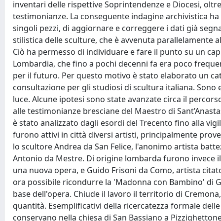
inventari delle rispettive Soprintendenze e Diocesi, oltr
testimonianze. La conseguente indagine archivistica ha c
singoli pezzi, di aggiornare e correggere i dati già segnala
stilistica delle sculture, che è avvenuta parallelamente a
Ciò ha permesso di individuare e fare il punto su un capito
Lombardia, che fino a pochi decenni fa era poco frequent
per il futuro. Per questo motivo è stato elaborato un cat
consultazione per gli studiosi di scultura italiana. Sono 
luce. Alcune ipotesi sono state avanzate circa il percors
alle testimonianze bresciane del Maestro di Sant’Anastasia.
è stato analizzato dagli esordi del Trecento fino alla vi
furono attivi in città diversi artisti, principalmente pro
lo scultore Andrea da San Felice, l'anonimo artista batt
Antonio da Mestre. Di origine lombarda furono invece il 
una nuova opera, e Guido Frisoni da Como, artista citato
ora possibile ricondurre la 'Madonna con Bambino' di Gra
base dell'opera. Chiude il lavoro il territorio di Cremona,
quantità. Esemplificativi della ricercatezza formale delle 
conservano nella chiesa di San Bassiano a Pizzighettone