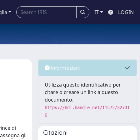
glia
IT
LOGIN
Informazioni
Utilizza questo identificativo per
citare o creare un link a questo
documento:
https://hdl.handle.net/11572/32731
6
ince di
Citazioni
rassegna gli