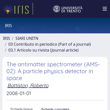
IRIS
IRIS
SIARI UNITN
03 Contributo in periodico (Part of a journal)
03.1 Articolo su rivista (Journal article)
The antimatter spectrometer (AMS-
02): A particle physics detector in
space
Battiston, Roberto
2008-01-01
Scheda breve
Scheda completa