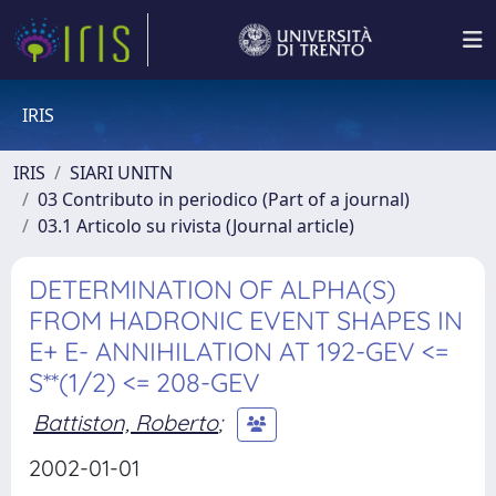
IRIS
IRIS
SIARI UNITN
03 Contributo in periodico (Part of a journal)
03.1 Articolo su rivista (Journal article)
DETERMINATION OF ALPHA(S)
FROM HADRONIC EVENT SHAPES IN
E+ E- ANNIHILATION AT 192-GEV <=
S**(1/2) <= 208-GEV
Battiston, Roberto
;
2002-01-01