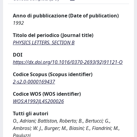
Anno di pubblicazione (Date of publication)
1992
Titolo del periodico (Journal title)
PHYSICS LETTERS. SECTION B
DOI
https://dx.doi.org/10.1016/0370-2693(92)91121-O
Codice Scopus (Scopus identifier)
2-s2.0-0000169437
Codice WOS (WOS identifier)
WOS:A1992JL45200026
Tutti gli autori
O., Adriani; Battiston, Roberto; B., Bertucci; G.,
Ambrosi; W. J., Burger; M., Biasini; E., Fiandrini; M.,
Pauluzzi