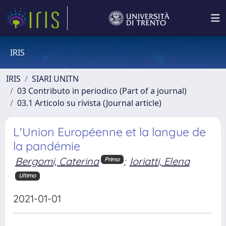
IRIS
IRIS
SIARI UNITN
03 Contributo in periodico (Part of a journal)
03.1 Articolo su rivista (Journal article)
L'Union Européenne et la langue de
la pandémie
Bergomi, Caterina
;
Ioriatti, Elena
Primo
Ultimo
2021-01-01