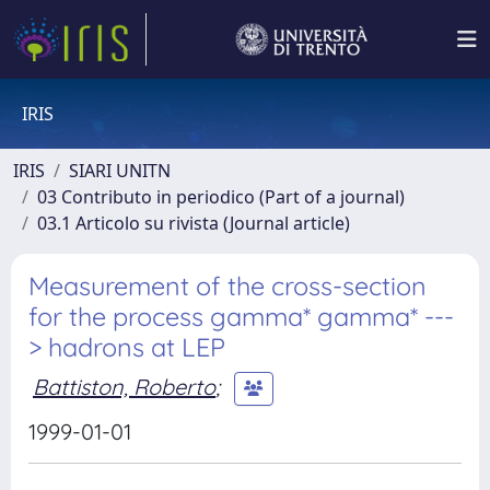
IRIS
IRIS
SIARI UNITN
03 Contributo in periodico (Part of a journal)
03.1 Articolo su rivista (Journal article)
Measurement of the cross-section
for the process gamma* gamma* ---
> hadrons at LEP
Battiston, Roberto
;
1999-01-01