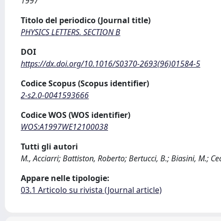
1997
Titolo del periodico (Journal title)
PHYSICS LETTERS. SECTION B
DOI
https://dx.doi.org/10.1016/S0370-2693(96)01584-5
Codice Scopus (Scopus identifier)
2-s2.0-0041593666
Codice WOS (WOS identifier)
WOS:A1997WE12100038
Tutti gli autori
M., Acciarri; Battiston, Roberto; Bertucci, B.; Biasini, M.; Ce
Appare nelle tipologie:
03.1 Articolo su rivista (Journal article)