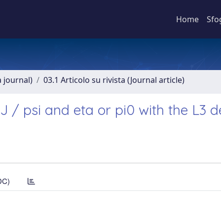
Home
Sfo
a journal)
03.1 Articolo su rivista (Journal article)
J / psi and eta or pi0 with the L3 d
DC)