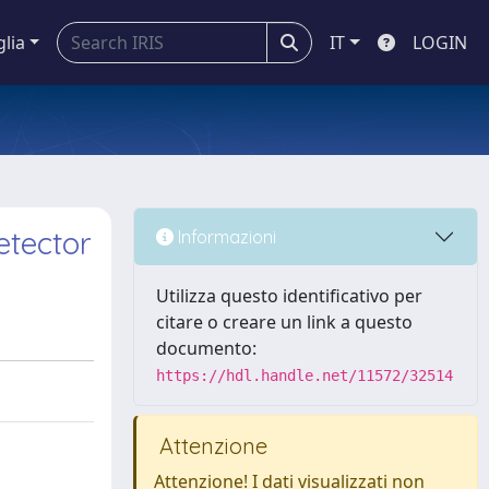
glia
IT
LOGIN
etector
Informazioni
Utilizza questo identificativo per
citare o creare un link a questo
documento:
https://hdl.handle.net/11572/32514
Attenzione
Attenzione! I dati visualizzati non