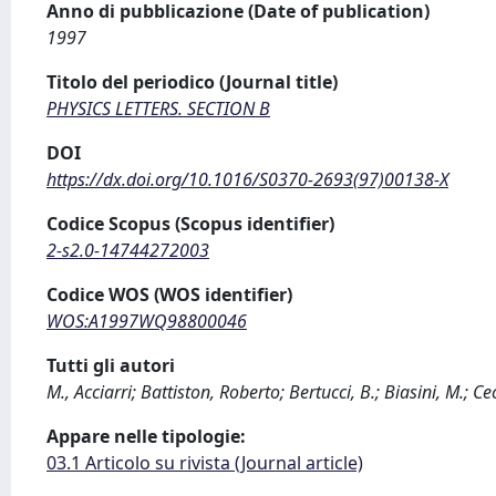
Anno di pubblicazione (Date of publication)
1997
Titolo del periodico (Journal title)
PHYSICS LETTERS. SECTION B
DOI
https://dx.doi.org/10.1016/S0370-2693(97)00138-X
Codice Scopus (Scopus identifier)
2-s2.0-14744272003
Codice WOS (WOS identifier)
WOS:A1997WQ98800046
Tutti gli autori
M., Acciarri; Battiston, Roberto; Bertucci, B.; Biasini, M.; Ce
Appare nelle tipologie:
03.1 Articolo su rivista (Journal article)