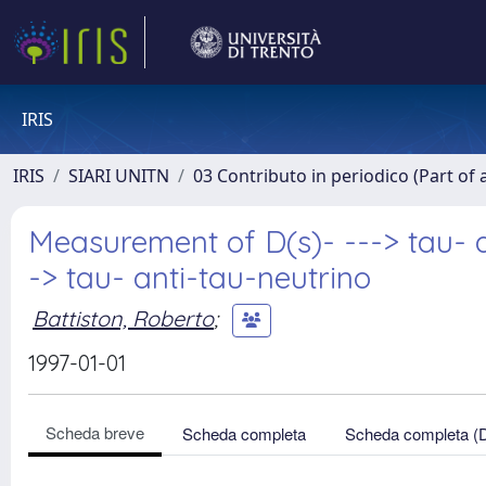
IRIS
IRIS
SIARI UNITN
03 Contributo in periodico (Part of 
Measurement of D(s)- ---> tau- a
-> tau- anti-tau-neutrino
Battiston, Roberto
;
1997-01-01
Scheda breve
Scheda completa
Scheda completa (