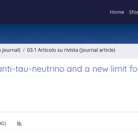
Home
Sfo
a journal)
03.1 Articolo su rivista (Journal article)
nti-tau-neutrino and a new limit fo
DC)