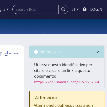
glia
IT
LOGIN
r B- --
Informazioni
Utilizza questo identificativo per
citare o creare un link a questo
documento:
https://hdl.handle.net/11572/32504
Attenzione
Attenzione! I dati visualizzati non