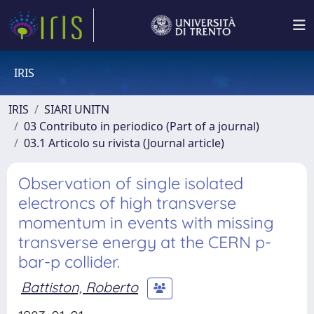
IRIS
IRIS
SIARI UNITN
03 Contributo in periodico (Part of a journal)
03.1 Articolo su rivista (Journal article)
Observation of single isolated
electroncs of high transverse
momentum in events with missing
transverse energy at the CERN p-
bar-p collider.
Battiston, Roberto