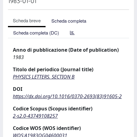
1983-01-01
Scheda breve
Scheda completa
Scheda completa (DC)
Anno di pubblicazione (Date of publication)
1983
Titolo del periodico (Journal title)
PHYSICS LETTERS. SECTION B
DOI
https://dx.doi.org/10.1016/0370-2693(83)91605-2
Codice Scopus (Scopus identifier)
2-s2.0-43749108257
Codice WOS (WOS identifier)
WOS:A1983QG04600031