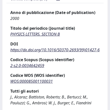
Anno di pubblicazione (Date of publication)
2000
Titolo del periodico (Journal title)
PHYSICS LETTERS. SECTION B
DOI
https://dx.doi.org/10.1016/S0370-2693(99)01427-6
Codice Scopus (Scopus identifier)
2-s2.0-0034642459
Codice WOS (WOS identifier)
WOS:000085001100031
Tutti gli autori
J., Alcaraz; Battiston, Roberto; B., Bertucci; M.,
Pauluzzi; G., Ambrosi; W. J., Burger; E., Fiandrini