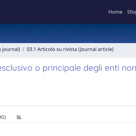
Home
Sfo
a journal)
03.1 Articolo su rivista (Journal article)
sclusivo o principale degli enti no
DC)