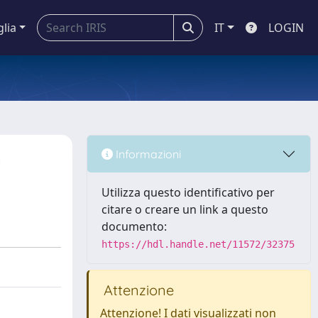
glia
IT
LOGIN
n
Informazioni
Utilizza questo identificativo per
citare o creare un link a questo
documento:
https://hdl.handle.net/11572/32375
Attenzione
Attenzione! I dati visualizzati non