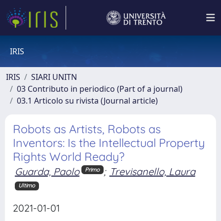
IRIS
IRIS
SIARI UNITN
03 Contributo in periodico (Part of a journal)
03.1 Articolo su rivista (Journal article)
Robots as Artists, Robots as
Inventors: Is the Intellectual Property
Rights World Ready?
Guarda, Paolo
;
Trevisanello, Laura
Primo
Ultimo
2021-01-01