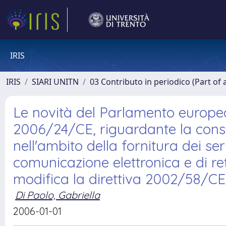
IRIS
IRIS
SIARI UNITN
03 Contributo in periodico (Part of 
Le novità del Parlamento europeo 
2006/24/CE, riguardante la conser
nell'ambito della fornitura dei ser
comunicazione elettronica e di r
modifica la direttiva 2002/58/CE
Di Paolo, Gabriella
2006-01-01