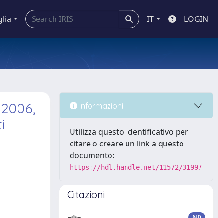
glia
IT
LOGIN
 2006,
Informazioni
i
Utilizza questo identificativo per
citare o creare un link a questo
documento:
https://hdl.handle.net/11572/31997
Citazioni
ND