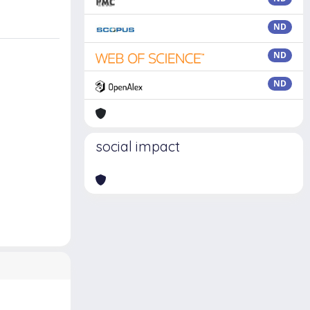
ND
ND
ND
social impact