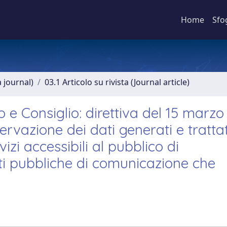
Home
Sfo
a journal)
03.1 Articolo su rivista (Journal article)
e Consiglio: direttiva del 15 marzo
vazione dei dati generati e trattat
vizi accessibili al pubblico di
eti pubbliche di comunicazione che