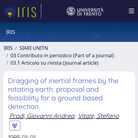
IRIS
IRIS
SIARI UNITN
03 Contributo in periodico (Part of a journal)
03.1 Articolo su rivista (Journal article)
Dragging of inertial frames by the
rotating earth: proposal and
feasibility for a ground based
detection.
Prodi, Giovanni Andrea
;
Vitale, Stefano
1988-01-01