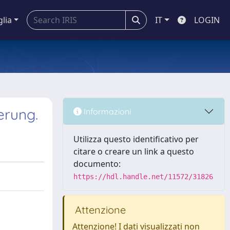
glia
IT
LOGIN
erung.
Informazioni
Utilizza questo identificativo per
citare o creare un link a questo
documento:
https://hdl.handle.net/11572/31826
Attenzione
Attenzione! I dati visualizzati non