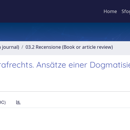
Home
Sfo
a journal)
03.2 Recensione (Book or article review)
rafrechts. Ansätze einer Dogmatisi
DC)