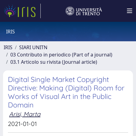
IRIS
IRIS
SIARI UNITN
03 Contributo in periodico (Part of a journal)
03.1 Articolo su rivista (Journal article)
Digital Single Market Copyright
Directive: Making (Digital) Room for
Works of Visual Art in the Public
Domain
Arisi, Marta
2021-01-01