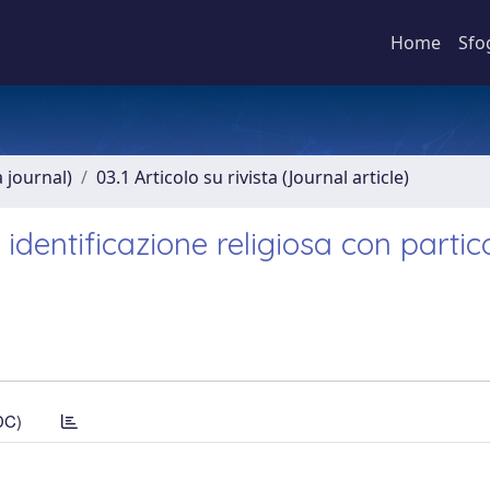
Home
Sfo
a journal)
03.1 Articolo su rivista (Journal article)
identificazione religiosa con partic
DC)