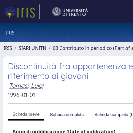
IRIS
IRIS
SIARI UNITN
03 Contributo in periodico (Part of 
Discontinuità fra appartenenza e 
riferimento ai giovani
Tomasi, Luigi
1996-01-01
Scheda breve
Scheda completa
Scheda completa (
Anno di pubblicazione (Date of publication)