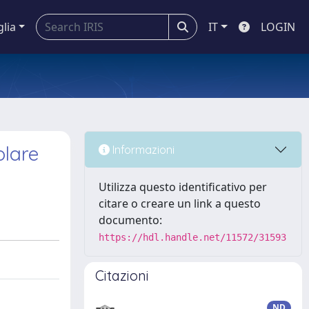
glia
IT
LOGIN
olare
Informazioni
Utilizza questo identificativo per
citare o creare un link a questo
documento:
https://hdl.handle.net/11572/31593
Citazioni
ND