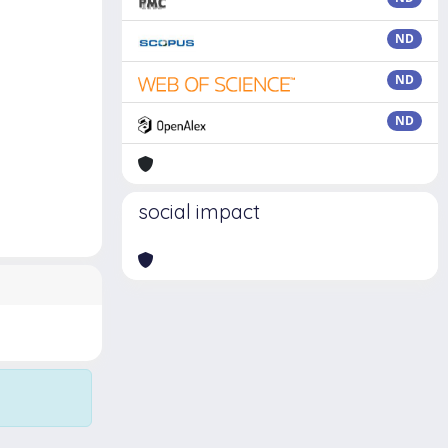
ND
ND
ND
social impact