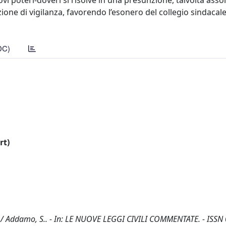
i poteri-doveri si risolve in una presunzione, talvolta asso
nzione di vigilanza, favorendo l’esonero del collegio sindacale
DC)
rt)
esa / Addamo, S.. - In: LE NUOVE LEGGI CIVILI COMMENTATE. - ISSN