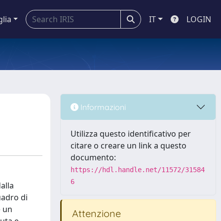
glia
IT
LOGIN
Informazioni
Utilizza questo identificativo per
citare o creare un link a questo
documento:
https://hdl.handle.net/11572/31584
6
alla
uadro di
e un
Attenzione