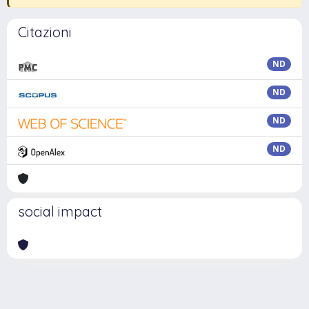
Citazioni
ND
ND
ND
ND
social impact