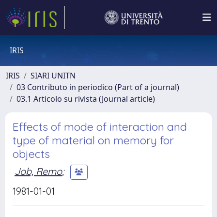
IRIS
IRIS
SIARI UNITN
03 Contributo in periodico (Part of a journal)
03.1 Articolo su rivista (Journal article)
Effects of mode of interaction and
type of material on memory for
objects
Job, Remo
;
1981-01-01