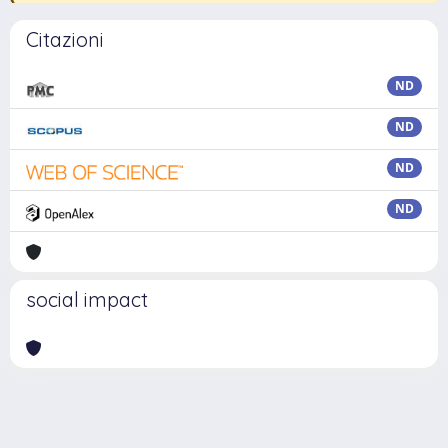
Citazioni
ND
ND
ND
ND
social impact