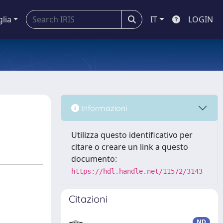
glia
IT
LOGIN
Informazioni
Utilizza questo identificativo per
citare o creare un link a questo
documento:
https://hdl.handle.net/11572/3143
Citazioni
ND