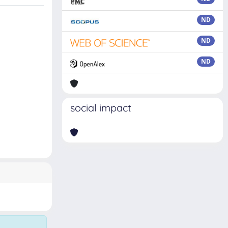
ND
ND
ND
social impact