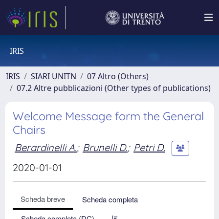
IRIS
IRIS
SIARI UNITN
07 Altro (Others)
07.2 Altre pubblicazioni (Other types of publications)
Welcome Message form the General
Chairs
Berardinelli A.
;
Brunelli D.
;
Petri D.
2020-01-01
Scheda breve
Scheda completa
Scheda completa (DC)