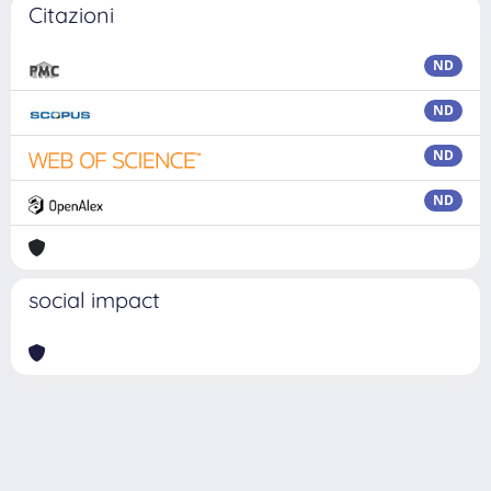
Citazioni
ND
ND
ND
ND
social impact
Powered by
IRIS
-
about IRIS
-