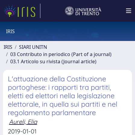
IRIS
IRIS
SIARI UNITN
03 Contributo in periodico (Part of a journal)
03.1 Articolo su rivista (Journal article)
L'attuazione della Costituzione
portoghese: i rapporti tra partiti,
eletti ed elettori nella legislazione
elettorale, in quella sui partiti e nel
regolamento parlamentare
Aureli, Elia
2019-01-01