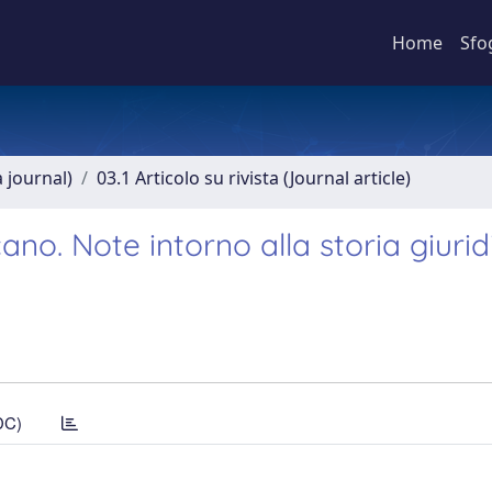
Home
Sfo
a journal)
03.1 Articolo su rivista (Journal article)
ano. Note intorno alla storia giurid
DC)