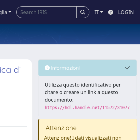
glia
IT
LOGIN
ica di
Informazioni
Utilizza questo identificativo per
citare o creare un link a questo
documento:
https://hdl.handle.net/11572/31077
Attenzione
Attenzione! I dati visualizzati non